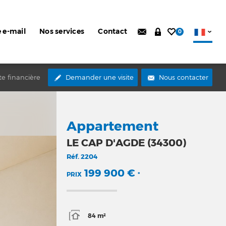
e e-mail
Nos services
Contact
0
te financière
Demander une visite
Nous contacter
Appartement
LE CAP D'AGDE (34300)
Réf.
2204
199 900 €
PRIX
*
84 m²