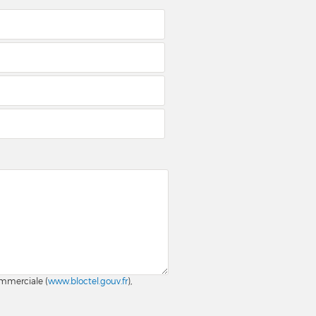
ommerciale (
www.bloctel.gouv.fr
),