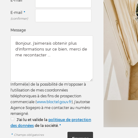
E-mail
*
E-mail
*
(confirmer)
Message
Informé(e) de la possibilité de m'opposer à
l'utilisation de mes coordonnées
téléphoniques à des fins de prospection
commerciale (
www.bloctel.gouv.fr
), j'autorise
Agence Sogepro à me contacter au numéro
renseigné.
J'ai lu et valide la
politique de protection
des données
de la société.
*
*
Champs obligatoires