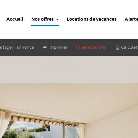
Accueil
Nos offres
Locations de vacances
Alert
artager l'annonce
Imprimer
Sélectionner
Calculet