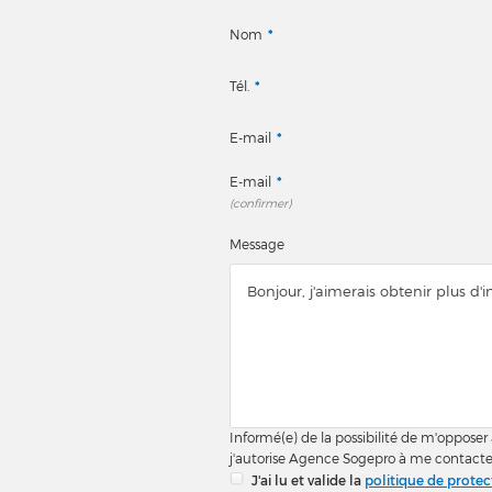
Nom
*
Tél.
*
E-mail
*
E-mail
*
(confirmer)
Message
Informé(e) de la possibilité de m'opposer
j'autorise Agence Sogepro à me contacte
J'ai lu et valide la
politique de prote