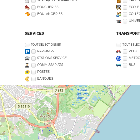
SUPER/HYPER MARCHÉS
CRÈCH
BOUCHERIES
ECOLE
BOULANGERIES
COLLÈG
UNIVE
SERVICES
TRANSPORT
TOUT SÉLECTIONNER
TOUT SÉLE
PARKINGS
VÉLO
STATIONS SERVICE
MÉTR
COMMISSARIATS
BUS
POSTES
BANQUES