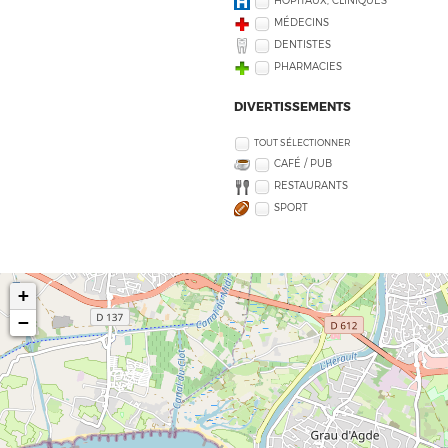
HÔPITAUX, CLINIQUES
MÉDECINS
DENTISTES
PHARMACIES
DIVERTISSEMENTS
TOUT SÉLECTIONNER
CAFÉ / PUB
RESTAURANTS
SPORT
+
−