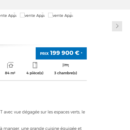
199 900 €
PRIX
*
84 m²
4 pièce(s)
3 chambre(s)
avec vue dégagée sur les espaces verts, le
le à manger, une grande cuisine équipée et