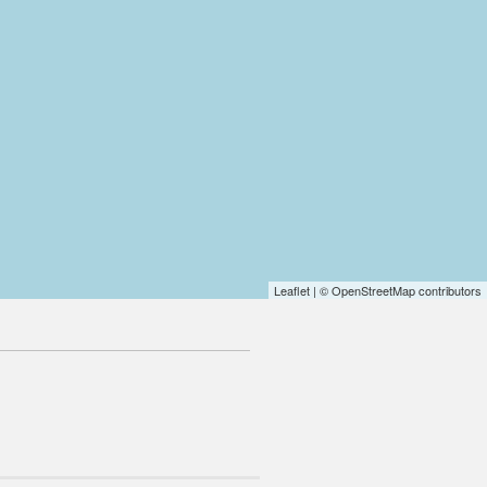
Leaflet
| © OpenStreetMap contributors