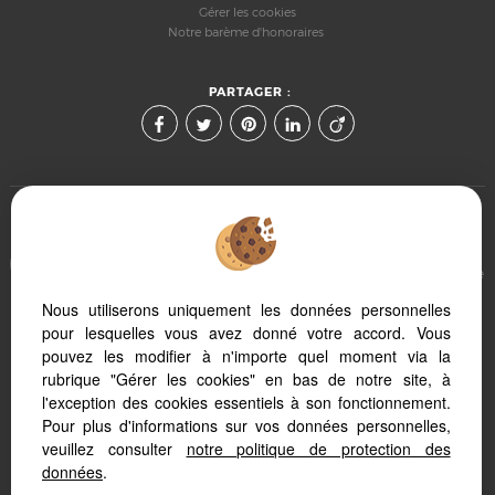
Gérer les cookies
Notre barème d'honoraires
PARTAGER :
Afin de vous offrir un confort de lecture permanent, depuis
votre PC, votre tablette ou votre smartphone, notre site s'adapte
automatiquement aux différents types d'écrans
Nous utiliserons uniquement les données personnelles
pour lesquelles vous avez donné votre accord. Vous
pouvez les modifier à n'importe quel moment via la
Logiciel de transaction
Création site internet
rubrique "Gérer les cookies" en bas de notre site, à
Référencement site immobilier
l'exception des cookies essentiels à son fonctionnement.
Pour plus d'informations sur vos données personnelles,
veuillez consulter
notre politique de protection des
données
.