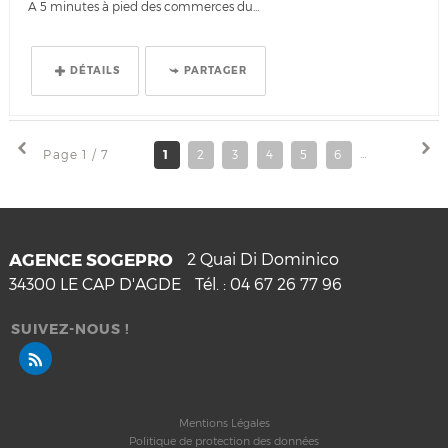
A 5 minutes à pied des commerces du...
DÉTAILS
PARTAGER
Page 1 / 7
1
2
3
4
5
6
7
AGENCE SOGEPRO
2 Quai Di Dominico
34300
LE CAP D'AGDE
Tél. :
04 67 26 77 96
SUIVEZ-NOUS !
Mentions Légales
Politique de protection des données