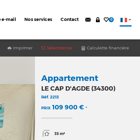
e e-mail
Nos services
Contact
0
Imprimer
Sélectionner
Calculette financière
Appartement
LE CAP D'AGDE (34300)
Réf.
2213
109 900 €
PRIX
*
35 m²