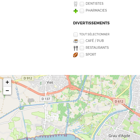
DENTISTES
PHARMACIES
DIVERTISSEMENTS
TOUT SÉLECTIONNER
CAFÉ / PUB
RESTAURANTS
SPORT
+
−