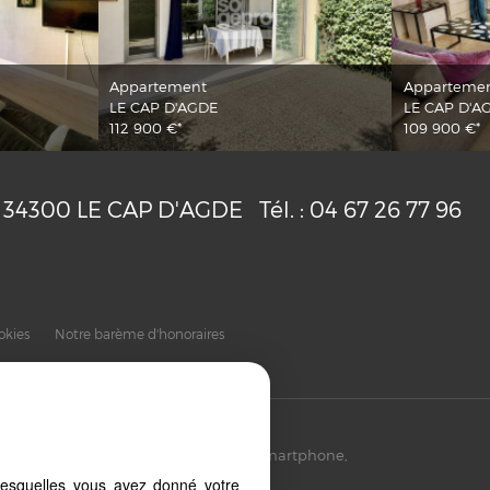
Appartement
Apparteme
LE CAP D'AGDE
LE CAP D'A
112 900 €*
109 900 €*
34300
LE CAP D'AGDE
Tél. :
04 67 26 77 96
okies
Notre barème d'honoraires
puis votre PC, votre tablette ou votre smartphone,
es d'écrans
lesquelles vous avez donné votre