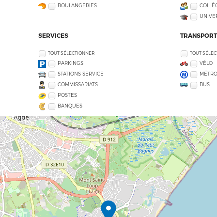
BOULANGERIES
COLLÈG
UNIVE
SERVICES
TRANSPORT
TOUT SÉLECTIONNER
TOUT SÉLE
PARKINGS
VÉLO
STATIONS SERVICE
MÉTR
COMMISSARIATS
BUS
POSTES
BANQUES