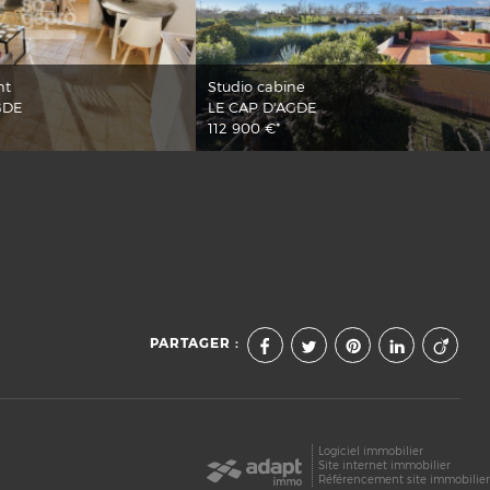
nt
Studio cabine
GDE
LE CAP D'AGDE
112 900 €*
PARTAGER :
Logiciel immobilier
Site internet immobilier
Référencement site immobilie