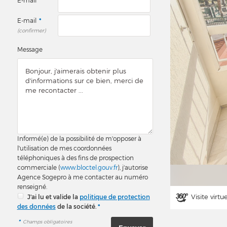
E-mail
*
E-mail
*
(confirmer)
Message
Informé(e) de la possibilité de m'opposer à
l'utilisation de mes coordonnées
téléphoniques à des fins de prospection
commerciale (
www.bloctel.gouv.fr
), j'autorise
Agence Sogepro à me contacter au numéro
renseigné.
Visite virtu
J'ai lu et valide la
politique de protection
des données
de la société.
*
*
Champs obligatoires