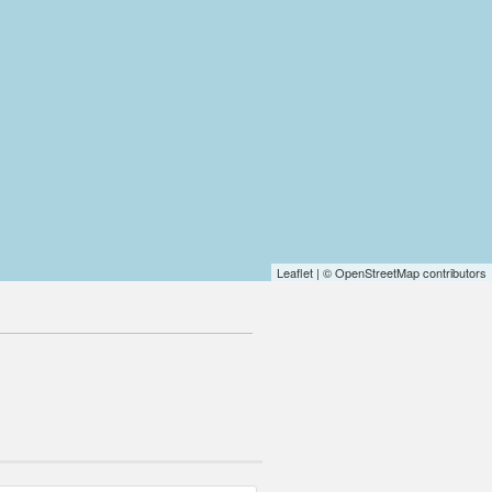
Leaflet
| © OpenStreetMap contributors