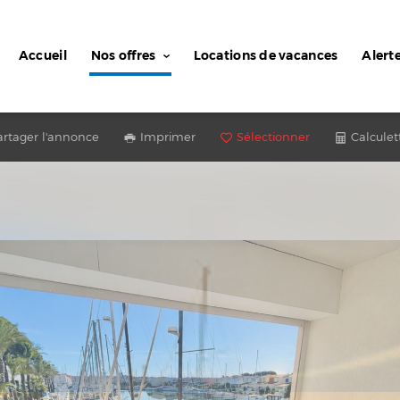
Accueil
Nos offres
Locations de vacances
Alert
artager l'annonce
Imprimer
Sélectionner
Calculet