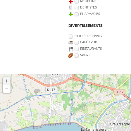
MÉDECINS
DENTISTES
PHARMACIES
DIVERTISSEMENTS
TOUT SÉLECTIONNER
CAFÉ / PUB
RESTAURANTS
SPORT
+
−