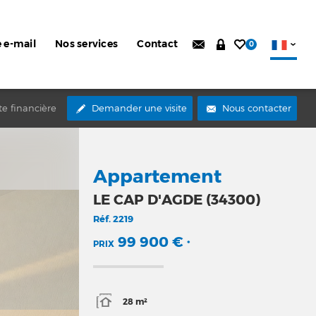
e e-mail
Nos services
Contact
0
te financière
Demander une visite
Nous contacter
Appartement
LE CAP D'AGDE (34300)
Réf.
2219
99 900 €
PRIX
*
28 m²