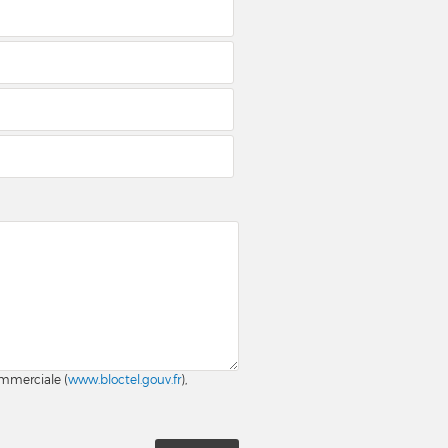
ommerciale (
www.bloctel.gouv.fr
),