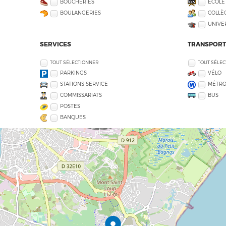
BOUCHERIES
ECOLE
BOULANGERIES
COLLÈG
UNIVE
SERVICES
TRANSPORT
TOUT SÉLECTIONNER
TOUT SÉLE
PARKINGS
VÉLO
STATIONS SERVICE
MÉTR
COMMISSARIATS
BUS
POSTES
BANQUES