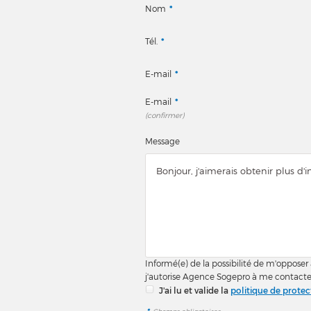
Nom
*
Tél.
*
E-mail
*
E-mail
*
(confirmer)
Message
Informé(e) de la possibilité de m'opposer
j'autorise Agence Sogepro à me contacte
J'ai lu et valide la
politique de prote