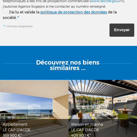
téléphoniques à des fins de prospection commerciale (
www.bloctel.gouv.fr
),
j'autorise Agence Sogepro à me contacter au numéro renseigné.
J'ai lu et valide la
politique de protection des données
de la
société.
*
*
Champs obligatoires
Découvrez
nos biens
similaires ...
Appartement
Maison en marina
LE CAP D'AGDE
LE CAP D'AGDE
369 900 €*
409 900 €*