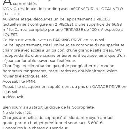
A
commodités.
ICONIC, résidence de standing avec ASCENSEUR et LOCAL VÉLO
COLLECTIF.
Au 2ème étage, découvrez un bel appartement 3 PIECES
(actuellement configuré en 2 PIECES), d’une superficie de 66,98
m² loi Carrez, complété par une TERRASSE de 100 m² exposée à
l’OUEST.
Ce bien est vendu avec un PARKING PRIVE en sous-sol.
Ce bel appartement, très lumineux, se compose d’une spacieuse
chambre avec accès à un balcon, d’une grande salle d’eau, WC
indépendants, d’une cuisine entièrement équipée, ainsi que d’un
séjour confortable ouvert sur l’extérieur.
Chauffage et climatisation gainable par géothermie marine,
nombreux rangements, menuiseries en double vitrage, volets
roulants électriques, etc.
Accessibilité PMR.
Possibilité d'acquérir en supplément du prix un GARAGE PRIVE en
sous-sol.
A découvrir !
Bien soumis au statut juridique de la Copropriété.
Nb de lots : 152.
Charges annuelles de copropriété (Montant moyen annuel
quote-part du budget prévisionnel vendeur) : 3 600 €.
Honoraires à la charge du vendeur.