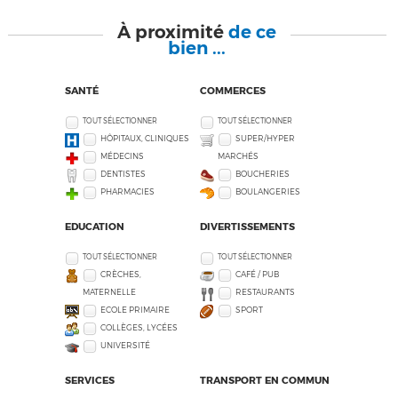
À proximité
de ce
bien ...
SANTÉ
COMMERCES
TOUT SÉLECTIONNER
TOUT SÉLECTIONNER
HÔPITAUX, CLINIQUES
SUPER/HYPER
MÉDECINS
MARCHÉS
DENTISTES
BOUCHERIES
PHARMACIES
BOULANGERIES
EDUCATION
DIVERTISSEMENTS
TOUT SÉLECTIONNER
TOUT SÉLECTIONNER
CRÈCHES,
CAFÉ / PUB
MATERNELLE
RESTAURANTS
ECOLE PRIMAIRE
SPORT
COLLÈGES, LYCÉES
UNIVERSITÉ
SERVICES
TRANSPORT EN COMMUN