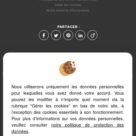
Gérer les cookies
Notre barème d'honoraires
PARTAGER :
Afin de vous offrir un confort de lecture permanent, depuis
votre PC, votre tablette ou votre smartphone, notre site s'adapte
automatiquement aux différents types d'écrans
Nous utiliserons uniquement les données personnelles
pour lesquelles vous avez donné votre accord. Vous
pouvez les modifier à n'importe quel moment via la
Logiciel immo
Création site internet
rubrique "Gérer les cookies" en bas de notre site, à
Référencement site immobilier
l'exception des cookies essentiels à son fonctionnement.
Pour plus d'informations sur vos données personnelles,
veuillez consulter
notre politique de protection des
données
.