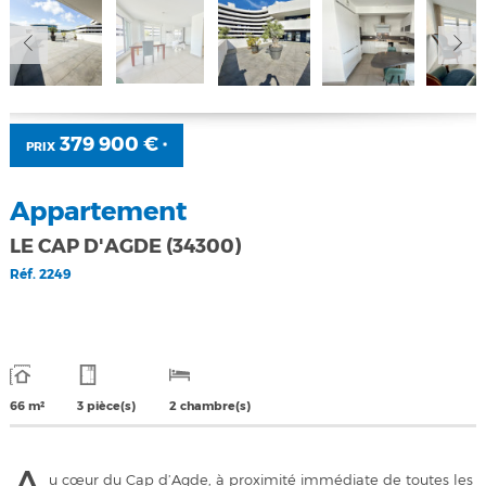
379 900 €
PRIX
*
Appartement
LE CAP D'AGDE (34300)
Réf.
2249
66 m²
3 pièce(s)
2 chambre(s)
u cœur du Cap d’Agde, à proximité immédiate de toutes les