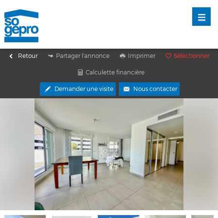
Retour
Partager l'annonce
Imprimer
Sélectionner
Calculette financière
Demander une visite
Nous contacter