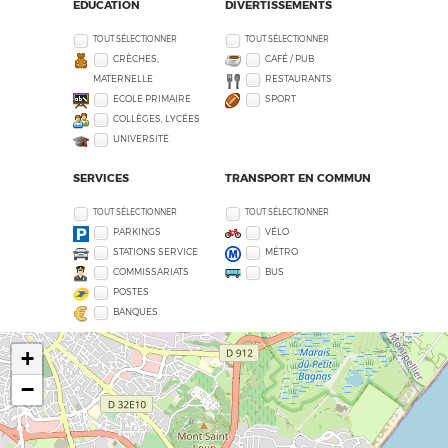
EDUCATION
DIVERTISSEMENTS
TOUT SÉLECTIONNER
TOUT SÉLECTIONNER
CRÈCHES,
CAFÉ / PUB
MATERNELLE
RESTAURANTS
ECOLE PRIMAIRE
SPORT
COLLÈGES, LYCÉES
UNIVERSITÉ
SERVICES
TRANSPORT EN COMMUN
TOUT SÉLECTIONNER
TOUT SÉLECTIONNER
PARKINGS
VÉLO
STATIONS SERVICE
MÉTRO
COMMISSARIATS
BUS
POSTES
BANQUES
+
−