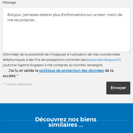
Message
Informé(e) de la possibilité de m'opposer à l'utilisation de mes coordonnées
téléphoniques à des fins de prospection commerciale (
www.bloctel.gouv.fr
),
j'autorise Agence Sogepro à me contacter au numéro renseigné.
J'ai lu et valide la
politique de protection des données
de la
société.
*
*
Champs obligatoires
Découvrez
nos biens
similaires ...