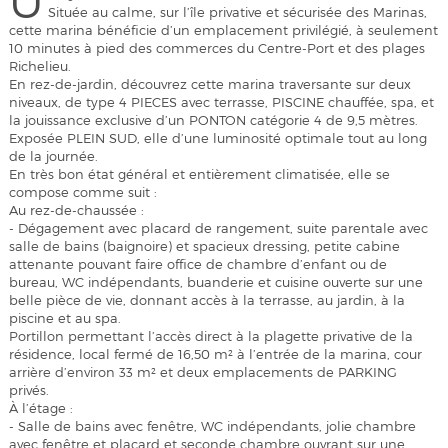
U
Située au calme, sur l’île privative et sécurisée des Marinas,
cette marina bénéficie d’un emplacement privilégié, à seulement
10 minutes à pied des commerces du Centre-Port et des plages
Richelieu.
En rez-de-jardin, découvrez cette marina traversante sur deux
niveaux, de type 4 PIECES avec terrasse, PISCINE chauffée, spa, et
la jouissance exclusive d’un PONTON catégorie 4 de 9,5 mètres.
Exposée PLEIN SUD, elle d’une luminosité optimale tout au long
de la journée.
En très bon état général et entièrement climatisée, elle se
compose comme suit :
Au rez-de-chaussée :
- Dégagement avec placard de rangement, suite parentale avec
salle de bains (baignoire) et spacieux dressing, petite cabine
attenante pouvant faire office de chambre d’enfant ou de
bureau, WC indépendants, buanderie et cuisine ouverte sur une
belle pièce de vie, donnant accès à la terrasse, au jardin, à la
piscine et au spa.
Portillon permettant l’accès direct à la plagette privative de la
résidence, local fermé de 16,50 m² à l’entrée de la marina, cour
arrière d’environ 33 m² et deux emplacements de PARKING
privés.
À l’étage :
- Salle de bains avec fenêtre, WC indépendants, jolie chambre
avec fenêtre et placard et seconde chambre ouvrant sur une