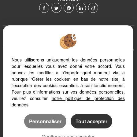
Afin de vous offrir un confort de lecture permanent, depuis
votre PC, votre tablette ou votre smartphone, notre site s'adapte
automatiquement aux différents types d'écrans
Nous utiliserons uniquement les données personnelles
pour lesquelles vous avez donné votre accord. Vous
pouvez les modifier à n'importe quel moment via la
Logiciel immo
Création site internet immobilier
rubrique "Gérer les cookies" en bas de notre site, à
Référencement immobilier
l'exception des cookies essentiels à son fonctionnement.
Pour plus d'informations sur vos données personnelles,
veuillez consulter
notre politique de protection des
données
.
Personnaliser
Tout accepter
Continuer sans accepter