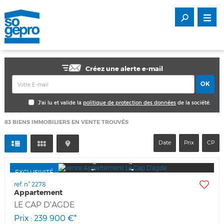
Créez une alerte e-mail
J'ai lu et valide la
politique de protection des données
de la société.
*
83
BIENS IMMOBILIERS EN VENTE TROUVÉS
Date
Prix
CP
EXCLUSIVITÉ
ref. n° 2278
Appartement
LE CAP D'AGDE
Prix : 239 900 €*