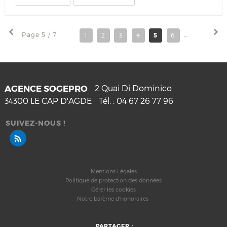
Page 5 / 7
1
2
3
4
5
6
7
AGENCE SOGEPRO
2 Quai Di Dominico
34300
LE CAP D'AGDE
Tél. :
04 67 26 77 96
SUIVEZ-NOUS !
Mentions Légales
Politique de protection des données
Gérer les cookies
Notre barème d'honoraires
PARTAGER :