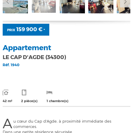
159 900 €
PRIX
*
Appartement
LE CAP D'AGDE (34300)
Réf.
1940
42 m²
2 pièce(s)
1 chambre(s)
A
u cœur du Cap d'Agde, à proximité immédiate des
commerces.
Dans une petite résidence sécurisée.