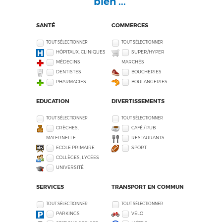
bien ...
SANTÉ
COMMERCES
TOUT SÉLECTIONNER
TOUT SÉLECTIONNER
HÔPITAUX, CLINIQUES
SUPER/HYPER
MÉDECINS
MARCHÉS
DENTISTES
BOUCHERIES
PHARMACIES
BOULANGERIES
EDUCATION
DIVERTISSEMENTS
TOUT SÉLECTIONNER
TOUT SÉLECTIONNER
CRÈCHES,
CAFÉ / PUB
MATERNELLE
RESTAURANTS
ECOLE PRIMAIRE
SPORT
COLLÈGES, LYCÉES
UNIVERSITÉ
SERVICES
TRANSPORT EN COMMUN
TOUT SÉLECTIONNER
TOUT SÉLECTIONNER
PARKINGS
VÉLO