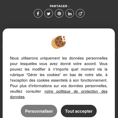
PARTAGER :
Afin de vous offrir un confort de lecture permanent, depuis
votre PC, votre tablette ou votre smartphone, notre site s'adapte
automatiquement aux différents types d'écrans
Nous utiliserons uniquement les données personnelles
pour lesquelles vous avez donné votre accord. Vous
pouvez les modifier à n'importe quel moment via la
Logiciel immobilier
Site internet immobilier
rubrique "Gérer les cookies" en bas de notre site, à
Référencement site immobilier
l'exception des cookies essentiels à son fonctionnement.
Pour plus d'informations sur vos données personnelles,
veuillez consulter
notre politique de protection des
données
.
Personnaliser
Tout accepter