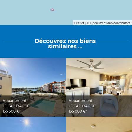
Leaflet
| © OpenStreetMap contributors
Découvrez
nos biens
similaires ...
Appartement
Appartement
LE CAP D'AGDE
LE CAP D'AGDE
155 500 €*
155 000 €*