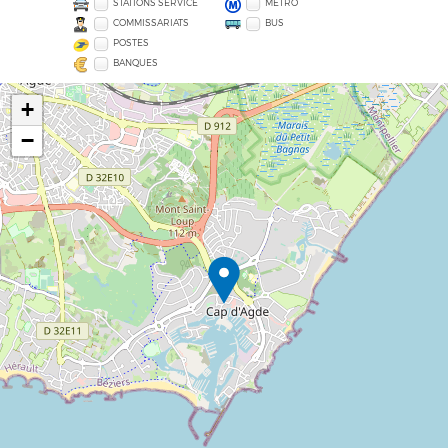
STATIONS SERVICE
MÉTRO
COMMISSARIATS
BUS
POSTES
BANQUES
+
−