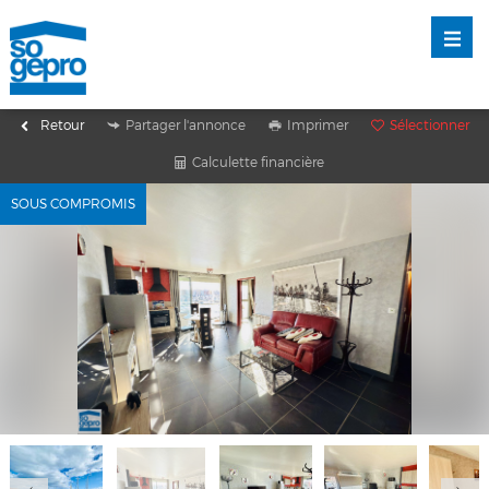
Retour
Partager l'annonce
Imprimer
Sélectionner
Calculette financière
SOUS COMPROMIS