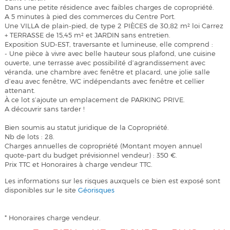
Dans une petite résidence avec faibles charges de copropriété.
A 5 minutes à pied des commerces du Centre Port.
Une VILLA de plain-pied, de type 2 PIÈCES de 30,82 m² loi Carrez
+ TERRASSE de 15,45 m² et JARDIN sans entretien.
Exposition SUD-EST, traversante et lumineuse, elle comprend :
- Une pièce à vivre avec belle hauteur sous plafond, une cuisine
ouverte, une terrasse avec possibilité d’agrandissement avec
véranda, une chambre avec fenêtre et placard, une jolie salle
d’eau avec fenêtre, WC indépendants avec fenêtre et cellier
attenant.
À ce lot s’ajoute un emplacement de PARKING PRIVE.
A découvrir sans tarder !
Bien soumis au statut juridique de la Copropriété.
Nb de lots : 28.
Charges annuelles de copropriété (Montant moyen annuel
quote-part du budget prévisionnel vendeur) : 350 €.
Prix TTC et Honoraires à charge vendeur TTC.
Les informations sur les risques auxquels ce bien est exposé sont
disponibles sur le site
Géorisques
* Honoraires charge vendeur.