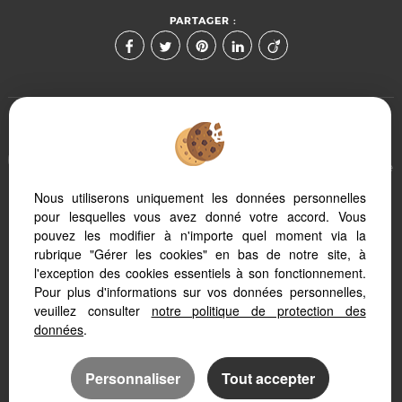
PARTAGER :
Afin de vous offrir un confort de lecture permanent, depuis
votre PC, votre tablette ou votre smartphone, notre site s'adapte
automatiquement aux différents types d'écrans
Nous utiliserons uniquement les données personnelles
pour lesquelles vous avez donné votre accord. Vous
pouvez les modifier à n'importe quel moment via la
Logiciel transaction
Création site internet
rubrique "Gérer les cookies" en bas de notre site, à
Référencement immobilier
l'exception des cookies essentiels à son fonctionnement.
Pour plus d'informations sur vos données personnelles,
veuillez consulter
notre politique de protection des
données
.
Personnaliser
Tout accepter