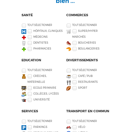
bien ...
SANTÉ
COMMERCES
TOUT SÉLECTIONNER
TOUT SÉLECTIONNER
HÔPITAUX, CLINIQUES
SUPER/HYPER
MÉDECINS
MARCHÉS
DENTISTES
BOUCHERIES
PHARMACIES
BOULANGERIES
EDUCATION
DIVERTISSEMENTS
TOUT SÉLECTIONNER
TOUT SÉLECTIONNER
CRÈCHES,
CAFÉ / PUB
MATERNELLE
RESTAURANTS
ECOLE PRIMAIRE
SPORT
COLLÈGES, LYCÉES
UNIVERSITÉ
SERVICES
TRANSPORT EN COMMUN
TOUT SÉLECTIONNER
TOUT SÉLECTIONNER
PARKINGS
VÉLO