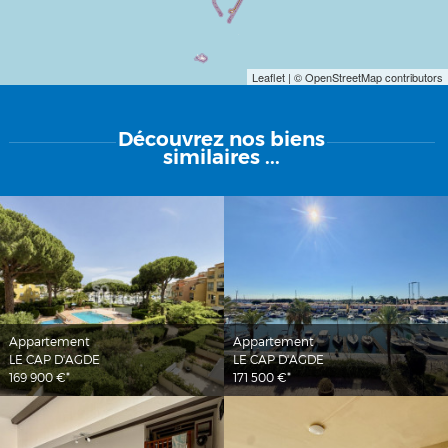
Leaflet
| © OpenStreetMap contributors
Découvrez
nos biens
similaires ...
Appartement
Appartement
LE CAP D'AGDE
LE CAP D'AGDE
169 900 €*
171 500 €*