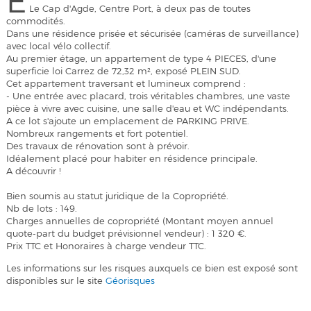
E
Le Cap d'Agde, Centre Port, à deux pas de toutes
commodités.
Dans une résidence prisée et sécurisée (caméras de surveillance)
avec local vélo collectif.
Au premier étage, un appartement de type 4 PIECES, d'une
superficie loi Carrez de 72,32 m², exposé PLEIN SUD.
Cet appartement traversant et lumineux comprend :
- Une entrée avec placard, trois véritables chambres, une vaste
pièce à vivre avec cuisine, une salle d'eau et WC indépendants.
A ce lot s'ajoute un emplacement de PARKING PRIVE.
Nombreux rangements et fort potentiel.
Des travaux de rénovation sont à prévoir.
Idéalement placé pour habiter en résidence principale.
A découvrir !
Bien soumis au statut juridique de la Copropriété.
Nb de lots : 149.
Charges annuelles de copropriété (Montant moyen annuel
quote-part du budget prévisionnel vendeur) : 1 320 €.
Prix TTC et Honoraires à charge vendeur TTC.
Les informations sur les risques auxquels ce bien est exposé sont
disponibles sur le site
Géorisques