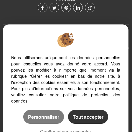
Afin de vous offrir un confort de lecture permanent, depuis
votre PC, votre tablette ou votre smartphone, notre site s'adapte
automatiquement aux différents types d'écrans
Nous utiliserons uniquement les données personnelles
pour lesquelles vous avez donné votre accord. Vous
pouvez les modifier à n'importe quel moment via la
Logiciel immobilier
Création site internet immobilier
rubrique "Gérer les cookies" en bas de notre site, à
Référencement immobilier
l'exception des cookies essentiels à son fonctionnement.
Pour plus d'informations sur vos données personnelles,
veuillez consulter
notre politique de protection des
données
.
Personnaliser
Tout accepter
Continuer sans accepter