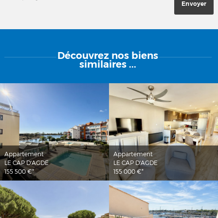
Découvrez
nos biens
similaires ...
Appartement
Appartement
LE CAP D'AGDE
LE CAP D'AGDE
155 500 €*
155 000 €*