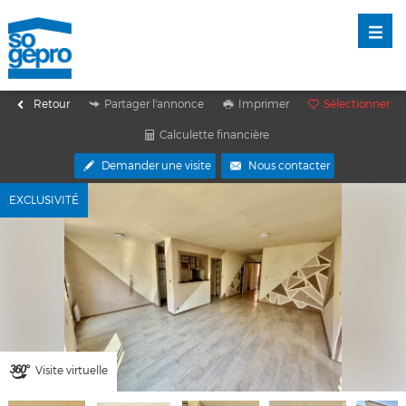
Retour
Partager l'annonce
Imprimer
Sélectionner
Calculette financière
Demander une visite
Nous contacter
EXCLUSIVITÉ
Visite virtuelle