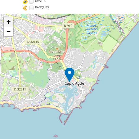
POSTES
BANQUES
+
−