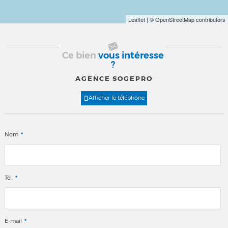
Leaflet
| © OpenStreetMap contributors
Ce bien
vous intéresse
?
AGENCE SOGEPRO
Afficher le téléphone
*
Nom
*
Tél.
*
E-mail